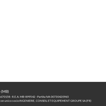
o (MB)
70158 - R.E.A. MB-899542 - Partita IVA 00730420965
mitata con unico socio INGENIERIE, CONSEIL ET EQUIPEMENT GROUPE SA (FR)