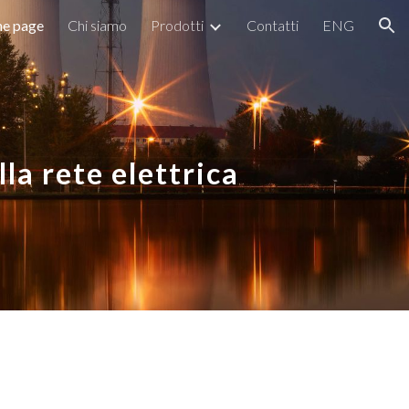
e page
Chi siamo
Prodotti
Contatti
ENG
ion
lla rete elettrica