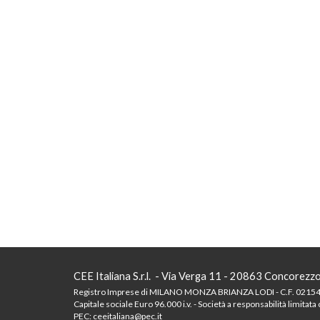
CEE Italiana S.r.l. - Via Verga 11 - 20863 Concorezz
Registro Imprese di MILANO MONZA BRIANZA LODI - C.F. 021546
Capitale sociale Euro 96.000 i.v. - Società a responsabilità li
PEC: ceeitaliana@pec.it