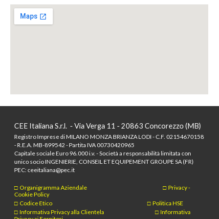
CEE Italiana S.r.l. - Via Verga 11 - 20863 Concorezzo (MB)
Registro Imprese di MILANO MONZA BRIANZA LODI - C.F. 02154670158
- R.E.A. MB-899542 - Partita IVA 00730420965
Capitale sociale Euro 96.000 i.v. - Società a responsabilità limitata con
unico socio INGENIERIE, CONSEIL ET EQUIPEMENT GROUPE SA (FR)
PEC: ceeitaliana@pec.it
□
Organigramma Aziendale
□
Privacy -
Cookie Policy
□
Codice Etico
□
Politica HSE
□
Informativa Privacy alla Clientela
□
Informativa
Privacy a
i Fornitori